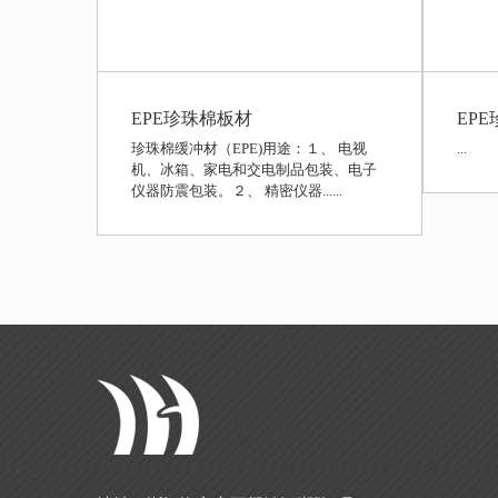
POF热缩膜袋
PP
品名:PE袋/自封袋材质:优质全新PE塑料
防静
适用范围:产品包装、存放食品、饰品、
新型包
药品、化妆品、冷冻食品......
料生产