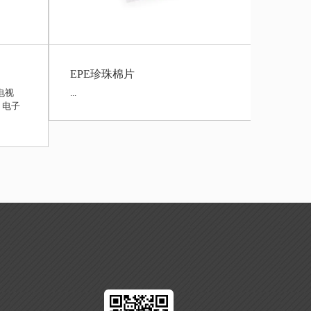
光伏包装盒
光伏包
...
主要用于
观，可循
片的碎片率