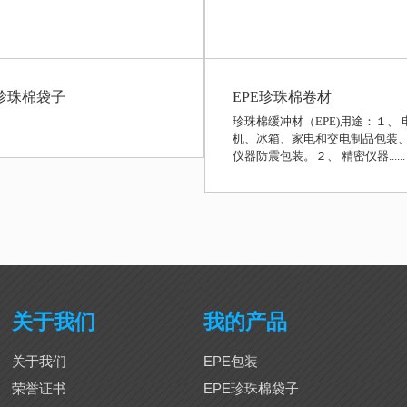
中空板
各类EPE珍珠棉定制
电中空板箱，塑料中空板箱是一种
...
装材料，采用PP拉粒料加防静电
，无毒、无味、防潮湿、耐......
关于我们
我的产品
关于我们
EPE包装
荣誉证书
EPE珍珠棉袋子