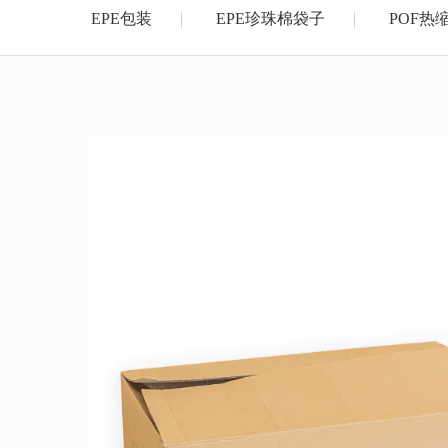
EPE包装
EPE珍珠棉袋子
POF热