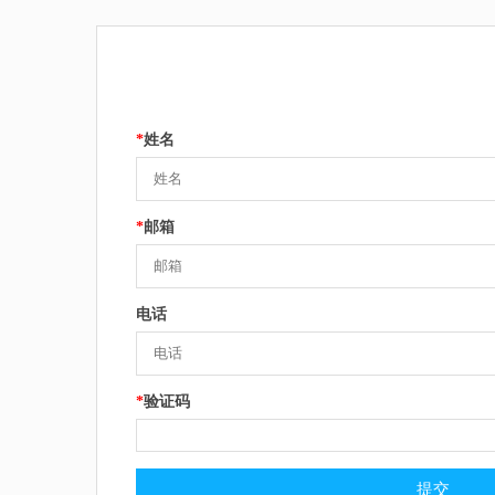
*
姓名
*
邮箱
电话
*
验证码